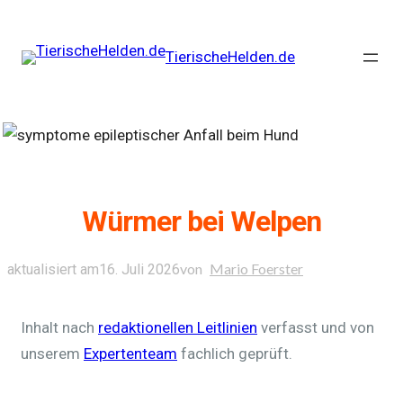
TierischeHelden.de
Würmer bei Welpen
von
Mario Foerster
aktualisiert am
16. Juli 2026
Inhalt nach
redaktionellen Leitlinien
verfasst und von
unserem
Expertenteam
fachlich geprüft.