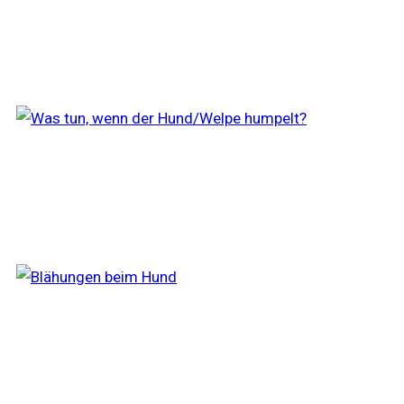
Die 7 besten Gelenktabletten für Hunde
Mein Hund humpelt – Wenn der Welpe
sich den Fuß verstaucht
Blähungen beim Hund was hilft? Was
sind die Ursachen, was kannst Du tun: